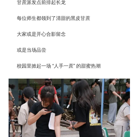
甘蔗派发点前排起长龙
每位师生都领到了清甜的黑皮甘蔗
大家或是开心合影留念
或是当场品尝
校园里掀起一场 “人手一蔗” 的甜蜜热潮