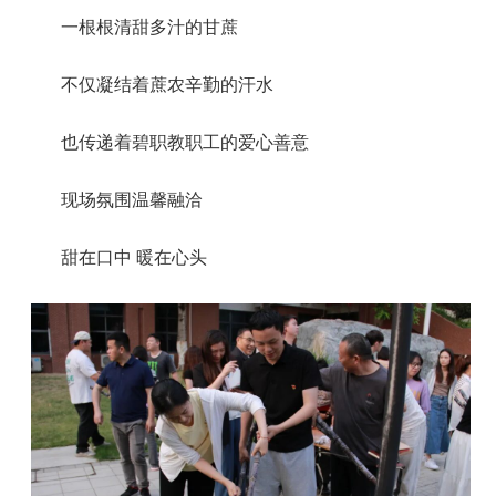
一根根清甜多汁的甘蔗
不仅凝结着蔗农辛勤的汗水
也传递着碧职教职工的爱心善意
现场氛围温馨融洽
甜在口中 暖在心头