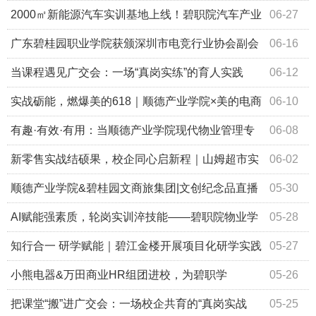
作室与连南非遗兴乡青年企业签订帮扶协议
2000㎡新能源汽车实训基地上线！碧职院汽车产业
06-27
学院揭牌！
广东碧桂园职业学院获颁深圳市电竞行业协会副会
06-16
长单位
当课程遇见广交会：一场“真岗实练”的育人实践
06-12
——我校与广州粤海喜来登酒店校企共育前厅项目班纪实
实战砺能，燃爆美的618｜顺德产业学院×美的电商
06-10
智能客服项目班火热进行中！
有趣·有效·有用：当顺德产业学院现代物业管理专
06-08
业“三有课堂”遇上AI智慧物业
新零售实战结硕果，校企同心启新程｜山姆超市实
06-02
训班圆满收官！
顺德产业学院&碧桂园文商旅集团|文创纪念品直播
05-30
实训现场直击!
AI赋能强素质，轮岗实训淬技能——碧职院物业学
05-28
子第五期轮岗实训圆满结束
知行合一 研学赋能｜碧江金楼开展项目化研学实践
05-27
活动
小熊电器&万田商业HR组团进校，为碧职学
05-26
子“职”点迷津！
把课堂“搬”进广交会：一场校企共育的“真岗实战
05-25