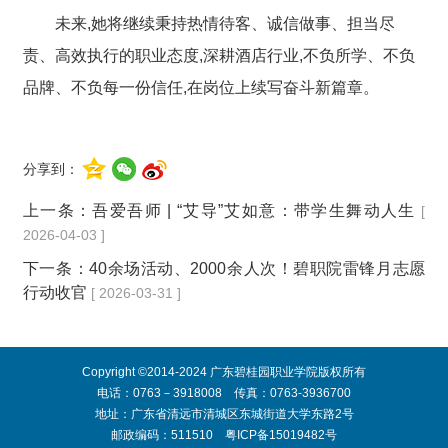
未来,她将继续秉持热情待客、诚信做事、担当尽
责、高效执行的职业态度,深耕酒店行业,
不负所学、不负
品牌、不负每一份信任,在岗位上续写奋斗新篇章。
分享到：
上一条：
吾爱吾师 | “艾导”艾如意：带学生舞动人生
[
2026-04-03 ]
下一条：
40余场活动、2000余人次！碧职院雷锋月志愿
行动收官
[ 2026-03-31 ]
Copyright ©2014-2024 广东碧桂园职业学院版权所有
电话：0763－3918008 传真：0763-3936700
地址：广东省清远市清城区东城街道大学东路2号
邮政编码：511510
粤ICP备15019482号