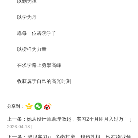
以勤为径
以学为舟
愿每一位碧院学子
以榜样为力量
在求学路上勇攀高峰
收获属于自己的高光时刻
分享到：
上一条：
她从设计师助理做起，实习2个月即月入过万！
[
2026-04-13 ]
下一条：
碧职实习π | 多岗打磨、稳步扎根，她在物业领