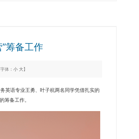
营”筹备工作
【字体：
小
大
】
商务英语专业王勇、叶子杭两名同学
凭借扎实的
目的筹备工作。