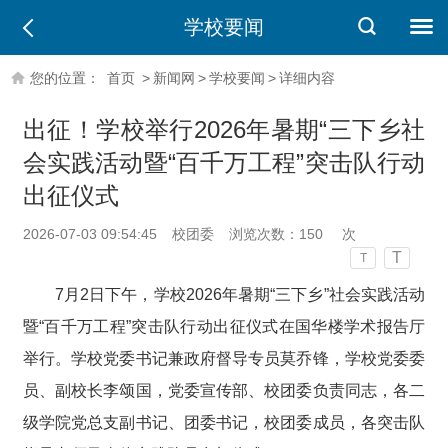
学校要闻
您的位置：
首页
>
新闻网
>
学校要闻
>
详细内容
出征！学校举行2026年暑期“三下乡社
会实践活动暨“百千万工程”突击队行动
出征仪式
2026-07-03 09:54:45
校团委
浏览次数：
150
次
T
T
7
月
2
日下午，学校
2026
年暑期“
三下乡
”
社会实践活动
暨“百千万工程”突击队行动出征仪式在国华楼学术报告厅
举行。学校党委书记兼政府督导专员莫乔锋，学校党委委
员、副校长李颂国，党委
宣传部、校团委
负责同志，各二
级学院党总支副书记、团委书记，校团委成员，各突击队