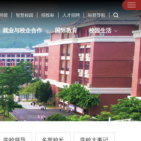
书馆
|
智慧校园
|
招投标
|
人才招聘
|
站群导航
|
就业与校企合作
国际教育
校园生活
学校领导
名誉校长
学校大事记