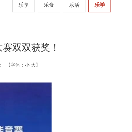
乐享
乐食
乐活
乐学
机大赛双双获奖！
次
【字体：
小
大
】