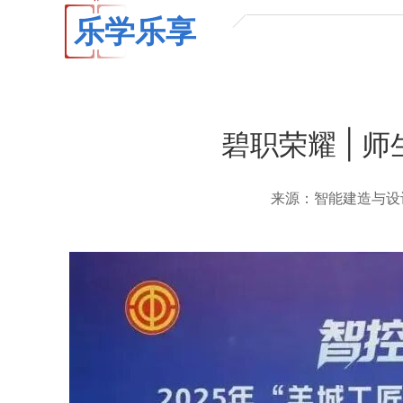
乐学乐享
碧职荣耀 | 
来源：智能建造与